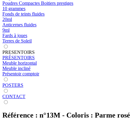
Poudres Compactes Boitiers prestiges
10 grammes
Fonds de teints fluides
20ml
Anticernes fluides
9ml
Fards à joues
Terres de Soleil
PRESENTOIRS
PRÉSENTOIRS
Meuble horizontal
Meuble incliné
Présentoir comptoir
POSTERS
CONTACT
Référence : n°13M - Coloris : Parme rosé