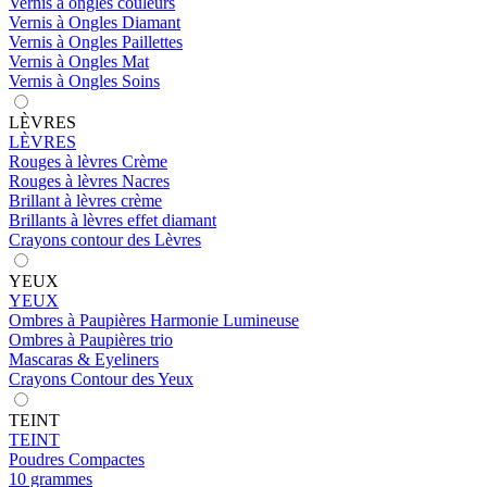
Vernis à ongles couleurs
Vernis à Ongles Diamant
Vernis à Ongles Paillettes
Vernis à Ongles Mat
Vernis à Ongles Soins
LÈVRES
LÈVRES
Rouges à lèvres Crème
Rouges à lèvres Nacres
Brillant à lèvres crème
Brillants à lèvres effet diamant
Crayons contour des Lèvres
YEUX
YEUX
Ombres à Paupières Harmonie Lumineuse
Ombres à Paupières trio
Mascaras & Eyeliners
Crayons Contour des Yeux
TEINT
TEINT
Poudres Compactes
10 grammes