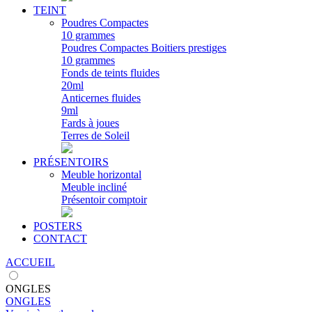
TEINT
Poudres Compactes
10 grammes
Poudres Compactes Boitiers prestiges
10 grammes
Fonds de teints fluides
20ml
Anticernes fluides
9ml
Fards à joues
Terres de Soleil
PRÉSENTOIRS
Meuble horizontal
Meuble incliné
Présentoir comptoir
POSTERS
CONTACT
ACCUEIL
ONGLES
ONGLES