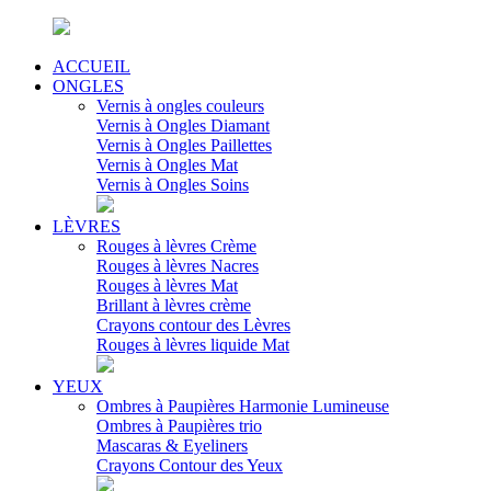
ACCUEIL
ONGLES
Vernis à ongles couleurs
Vernis à Ongles Diamant
Vernis à Ongles Paillettes
Vernis à Ongles Mat
Vernis à Ongles Soins
LÈVRES
Rouges à lèvres Crème
Rouges à lèvres Nacres
Rouges à lèvres Mat
Brillant à lèvres crème
Crayons contour des Lèvres
Rouges à lèvres liquide Mat
YEUX
Ombres à Paupières Harmonie Lumineuse
Ombres à Paupières trio
Mascaras & Eyeliners
Crayons Contour des Yeux